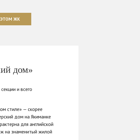
 ЭТОМ ЖК
кий дом»
3 секции и всего
ом стиле» — скорее
перский дом на Якиманке
рактерна для английской
хож на знаменитый жилой