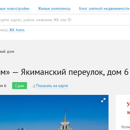
ные новостройки
Жилые комплексы
Блог элитной недвижимости
имер,
ЖК Astris
кий дом
м» — Якиманский переулок, дом 6
ом 6
Сдан
Показать на карте
У
Коли