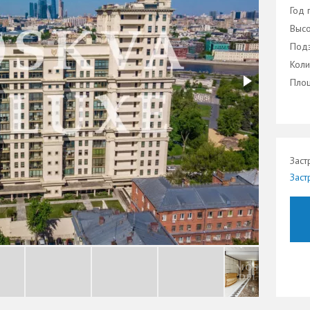
Год 
Высо
Подз
Коли
Площ
Заст
Заст