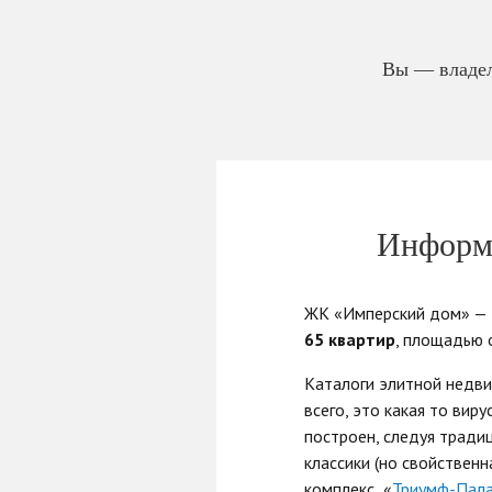
Вы — владел
Информа
ЖК «Имперский дом» — 
65 квартир
, площадью
Каталоги элитной недви
всего, это какая то вир
построен, следуя тради
классики (но свойствен
комплекс «
Триумф-Пал