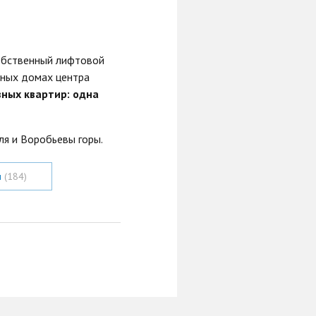
собственный лифтовой
бных домах центра
вных квартир: одна
ля и Воробьевы горы.
м
(184)