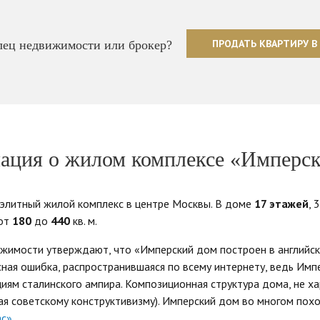
ПРОДАТЬ КВАРТИРУ В
ец недвижимости или брокер?
ция о жилом комплексе «Имперс
элитный жилой комплекс в центре Москвы. В доме
17 этажей
, 
 от
180
до
440
кв. м.
жимости утверждают, что «Имперский дом построен в английск
усная ошибка, распространившаяся по всему интернету, ведь Им
циям сталинского ампира. Композиционная структура дома, не ха
ная советскому конструктивизму). Имперский дом во многом по
ас»
.