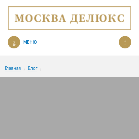
МЕНЮ
Главная
Блог
Первый небоскреб Москвы – дом Нирнзее