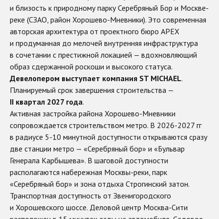
и близость к природному парку Серебряный Бор и Москве-
реке (СЗАО, район Хорошево-Мневники). Это современная
авторская архитектура от проектного бюро APEX
и продуманная до мелочей внутренняя инфраструктура
в сочетании с престижной локацией — вдохновляющий
образ сдержанной роскоши и высокого статуса.
Девелопером выступает компания ST MICHAEL
.
Планируемый срок завершения строительства —
II квартал 2027 года
.
Активная застройка района Хорошево-Мневники
сопровождается строительством метро. В 2026-2027 гг
в радиусе 5-10 минутной доступности открываются сразу
две станции метро — «Серебряный бор» и «Бульвар
Генерала Карбышева». В шаговой доступности
располагаются набережная Москвы-реки, парк
«Серебряный бор» и зона отдыха Строгинский затон.
Транспортная доступность от Звенигородского
и Хорошевского шоссе. Деловой центр Москва-Сити
расположен в 15 минутах езды на автомобиле, Садовое