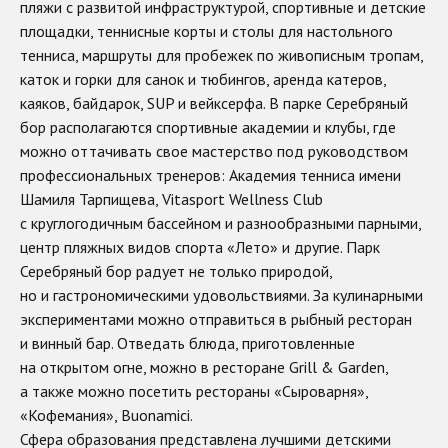
пляжи с развитой инфраструктурой, спортивные и детские
площадки, теннисные корты и столы для настольного
тенниса, маршруты для пробежек по живописным тропам,
каток и горки для санок и тюбингов, аренда катеров,
каяков, байдарок, SUP и вейксерфа. В парке Серебряный
бор располагаются спортивные академии и клубы, где
можно оттачивать свое мастерство под руководством
профессиональных тренеров: Академия тенниса имени
Шамиля Тарпищева, Vitasport Wellness Club
с круглогодичным бассейном и разнообразными парными,
центр пляжных видов спорта «Лето» и другие. Парк
Серебряный бор радует не только природой,
но и гастрономическими удовольствиями. За кулинарными
экспериментами можно отправиться в рыбный ресторан
и винный бар. Отведать блюда, приготовленные
на открытом огне, можно в ресторане Grill & Garden,
а также можно посетить рестораны «Сыроварня»,
«Кофемания», Buonamici.
Сфера образования представлена лучшими детскими