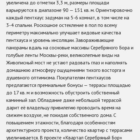
увеличена до отметки 3,3 м, размеры площади
варьируются в диапазоне 90 — 151 кв. м. Ориентировочно
каждый пентхаус задуман на 5-6 комнат, в том числе на
3-4 спальни. Роскошное остекление в пол по всему
периметру максимально улучшает видовые качества
пентхауса и уровень инсоляции. Завораживающие
панорамы вдаль на сосновые массивы Серебряного Бора и
голубые ленты Москвы-реки, великолепные виды на
Живописный мост не устают радовать глаз и наполнять
домашнюю атмосферу ощущениями тихого восторга и
душевного оптимизма. Покупателям пентхаусов
предлагаются премиальные бонусы — террасы площадью
до 17 кв. м и возможность обустроить собственный
каминный зал. Обладание даже небольшой террасой
дарит её владельцу привилегию проводить время на
свежем воздухе, не покидая собственного дома. С
повышением этажности, благодаря особенностям
архитектурного проекта, количество квартир с террасами
увеличивается. В проекте «Квартал Серебряный Бор»