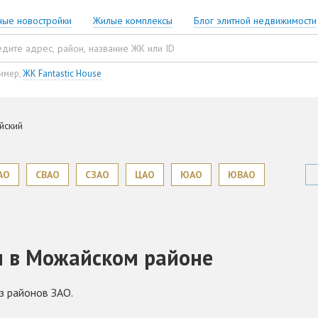
ные новостройки
Жилые комплексы
Блог элитной недвижимости
имер,
ЖК Fantastic House
йский
АО
СВАО
СЗАО
ЦАО
ЮАО
ЮВАО
ы в Можайском районе
з районов ЗАО.