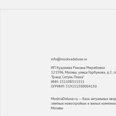
info@moskvadeluxe.ru
ИП Кудзиева Роксана Мерабовна
121596, Москва, улица Горбунова, д.2, ст
"Гранд Сетунь Плаза"
ИНН: 151108511511
ОГРИНП: 319151300004130
MoskvaDeluxe.ru — база актуальных квар
элитных новостройках и жилых комплек
Москвы