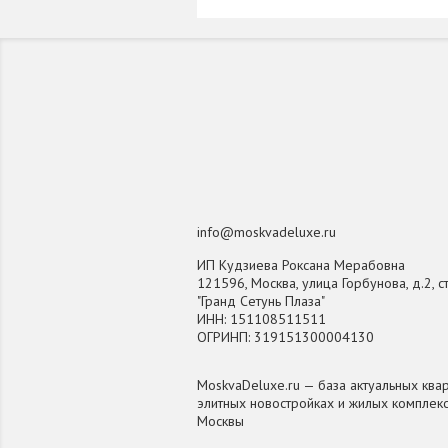
info@moskvadeluxe.ru
ИП Кудзиева Роксана Мерабовна
121596, Москва, улица Горбунова, д.2, ст
"Гранд Сетунь Плаза"
ИНН: 151108511511
ОГРИНП: 319151300004130
MoskvaDeluxe.ru — база актуальных квар
элитных новостройках и жилых комплек
Москвы