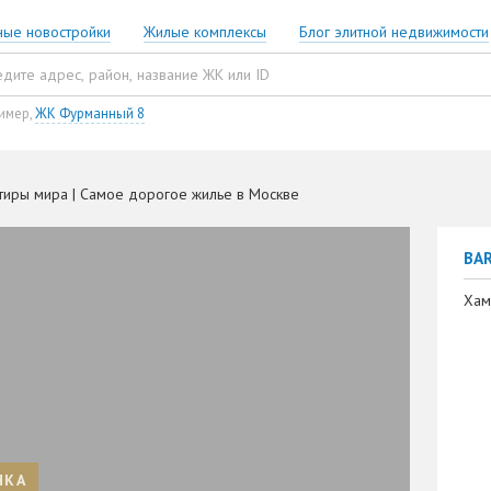
ные новостройки
Жилые комплексы
Блог элитной недвижимости
имер,
ЖК Фурманный 8
тиры мира | Самое дорогое жилье в Москве
BA
Хам
НКА