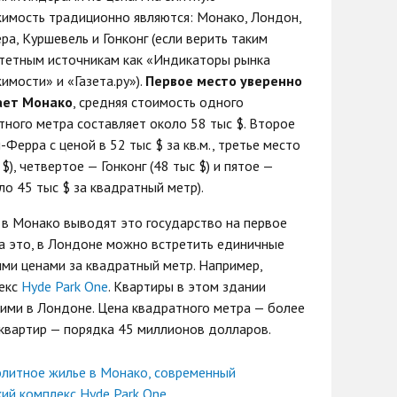
имость традиционно являются: Монако, Лондон,
ра, Куршевель и Гонконг (если верить таким
тетным источникам как «Индикаторы рынка
имости» и «Газета.ру»).
Первое место уверенно
ает Монако
, средняя стоимость одного
тного метра составляет около 58 тыс $. Второе
Ферра с ценой в 52 тыс $ за кв.м., третье место
), четвертое — Гонконг (48 тыс $) и пятое —
о 45 тыс $ за квадратный метр).
 в Монако выводят это государство на первое
на это, в Лондоне можно встретить единичные
ими ценами за квадратный метр. Например,
екс
Hyde Park One
. Квартиры в этом здании
ими в Лондоне. Цена квадратного метра — более
 квартир — порядка 45 миллионов долларов.