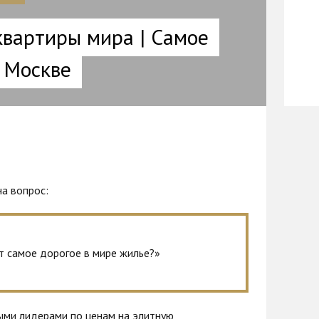
квартиры мира | Самое
 Москве
на вопрос:
т самое дорогое в мире жилье?»
ми лидерами по ценам на элитную