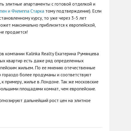
ть элитные апартаменты с готовой отделкой и
пен и Филиппа Старка
тому подтверждение). Если
тановленному курсу, то уже через 3-5 лет
может максимально приблизится к европейской,
не продается!
в компании Kalinka Realty Екатерина Румянцева
ных квартир есть даже ряд определенных
опейским жильем. По ее мнению отечественные
р гораздо более продуманы и соответствуют
 к примеру, жилье в Лондоне. Так же московские
большими площадями комнат, чем европейские.
рогнозируют дальнейший рост цен на элитное