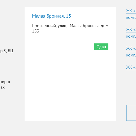
ЖК «
Малая Бронная, 15
комп
Пресненский, улица Малая Бронная, дом
ЖК «
15Б
комп
Сдан
ЖК «
р.3, БЦ
комп
ЖК «
тир в
сах
я