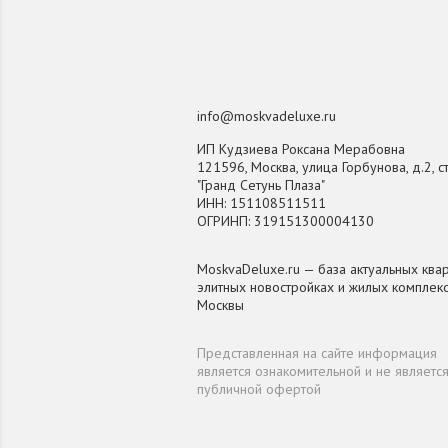
info@moskvadeluxe.ru
ИП Кудзиева Роксана Мерабовна
121596, Москва, улица Горбунова, д.2, ст
"Гранд Сетунь Плаза"
ИНН: 151108511511
ОГРИНП: 319151300004130
MoskvaDeluxe.ru — база актуальных квар
элитных новостройках и жилых комплек
Москвы
Представленная на сайте информация
является ознакомительной и не являетс
публичной офертой