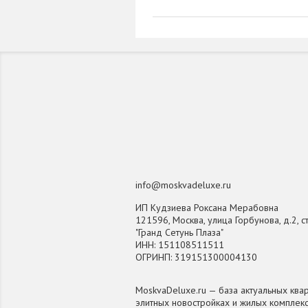
info@moskvadeluxe.ru
ИП Кудзиева Роксана Мерабовна
121596, Москва, улица Горбунова, д.2, ст
"Гранд Сетунь Плаза"
ИНН: 151108511511
ОГРИНП: 319151300004130
MoskvaDeluxe.ru — база актуальных квар
элитных новостройках и жилых комплек