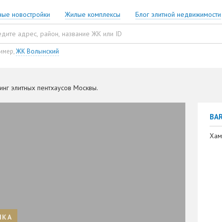
ные новостройки
Жилые комплексы
Блог элитной недвижимости
имер,
ЖК Волынский
тинг элитных пентхаусов Москвы.
BA
Хам
НКА