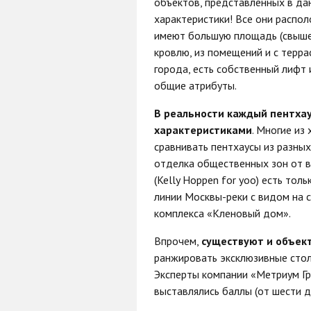
объектов, представленных в да
характеристики! Все они распо
имеют большую площадь (свыше 
кровлю, из помещений и с терр
города, есть собственный лифт 
общие атрибуты.
В реальности каждый пентхау
характеристиками
. Многие из
сравнивать пентхаусы из разных
отделка общественных зон от в
(Kelly Hoppen for yoo) есть толь
линии Москвы-реки с видом на 
комплекса «Кленовый дом».
Впрочем,
существуют и объек
ранжировать эксклюзивные стол
Эксперты компании «Метриум Гр
выставлялись баллы (от шести д