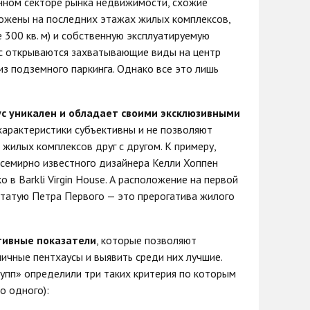
нном секторе рынка недвижимости, схожие
ложены на последних этажах жилых комплексов,
300 кв. м) и собственную эксплуатируемую
ас открываются захватывающие виды на центр
из подземного паркинга. Однако все это лишь
с уникален и обладает своими эксклюзивными
 характеристики субъективны и не позволяют
 жилых комплексов друг с другом. К примеру,
семирно известного дизайнера Келли Хоппен
ко в Barkli Virgin House. А расположение на первой
статую Петра Первого — это прерогатива жилого
тивные показатели
, которые позволяют
ичные пентхаусы и выявить среди них лучшие.
упп» определили три таких критерия по которым
о одного):