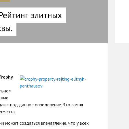
 Рейтинг элитных
вы.
Trophy
альном
тные
ают под данное определение. Это самая
егмента.
и может создаться впечатление, что у всех