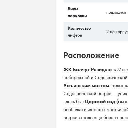
Виды
подземная
парковки
Количество
2 на корпу
лифтов
Расположение
ЖК Балчуг Резиденс
в Моск
набережной и Садовнической 
Устьинским мостом
. Болотн
Садовнический остров — уника
здесь был
Царский сад (нын
особняки известных москвичей
острове стала еще более прес