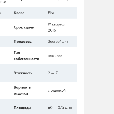
ечье
й
Класс
Elite
IV квартал
Срок сдачи
2016
Продавец
Застройщик
Тип
нежилое
собственности
Этажность
2 — 7
Варианты
с отделкой
отделки
Площади
60 — 375 м.кв