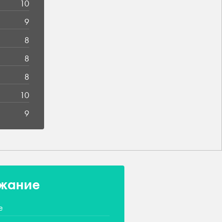
10
9
8
8
8
10
9
жание
е