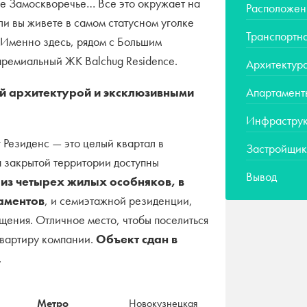
 Замоскворечье… Все это окружает на
Расположен
ли вы живете в самом статусном уголке
Транспортна
 Именно здесь, рядом с Большим
премиальный ЖК Balchug Residence.
Архитектур
ой архитектурой и эксклюзивными
Апартамент
Инфраструк
 Резиденс — это целый квартал в
Застройщик
а закрытой территории доступны
Вывод
 из четырех жилых особняков, в
аментов
, и семиэтажной резиденции,
ения. Отличное место, чтобы поселиться
квартиру компании.
Объект
сдан в
.
Метро
Новокузнецкая