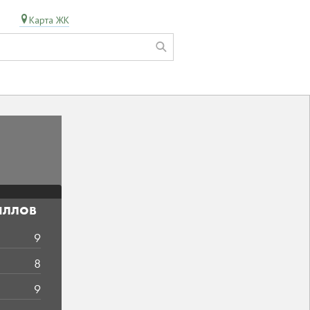
Карта ЖК
аллов
9
8
9