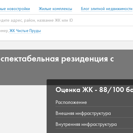
ные новостройки
Жилые комплексы
Блог элитной недвижимости
имер,
ЖК Чистые Пруды
еспектабельная резиденция с
Оценка ЖК -
88/100 б
Расположение
Внешняя инфраструктура
Внутренняя инфраструктура