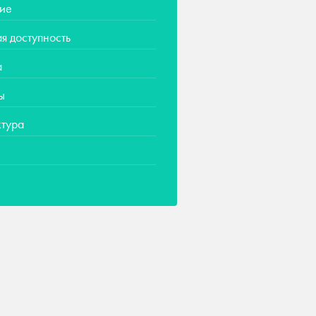
ие
я доступность
а
ы
тура