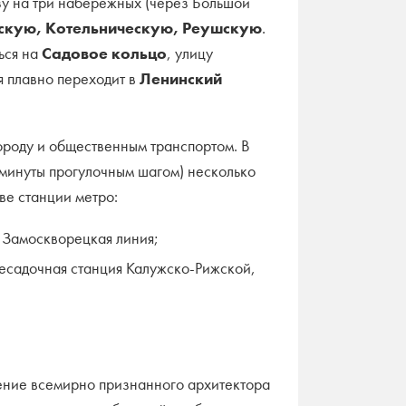
зу на три набережных (через Большой
скую, Котельническую, Реушскую
.
ься на
Садовое кольцо
, улицу
я плавно переходит в
Ленинский
ороду и общественным транспортом. В
минуты прогулочным шагом) несколько
ве станции метро:
, Замоскворецкая линия;
ресадочная станция Калужско-Рижской,
ение всемирно признанного архитектора