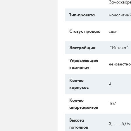
Замосквор
Тип-проекта
монолитны
Статус продаж
сдан
Застройщик
“Интеко”
Управляющая
неизвестно
компания
Кол-во
4
корпусов
Кол-во
107
апартаментов
Высота
3,1 — 6,0м
потолков