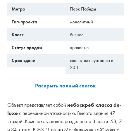
Метро
Парк Победы
Тип-проекта
монолитный
Класс
бизнес
Статус продаж
продается
Срок сдачи
сдан в эксплуатацию в
2011
Застройщик
Донстрой
Продавец
Застройщик
Объект представляет собой
небоскреб класса de-
Управляющая
неизвестно
luxe
с переменной этажностью. Высота здания 47
компания
этажей. Комплекс условно разделен на 3 части: 53, 7
Тип собственности
жилое
и 34 этажа. В ЖК “Дом на Мосфильмовской” можно