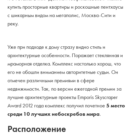
купить просторные квартиры и роскошные пентхаусы
Кол-во домов
2
с шикарным видом на мегаполис, Москва-Сити и
Этажность
53
реку.
Кол-во квартир
556
Уже при подходе к дому стразу видно стиль и
Варианты отделки
без отделки, с ремонтом
архитектурные особенности. Поражает стеклянная и
Высота потолков
3.3-3.9м
мраморная отделка. Комплекс настолько хорош, что
его не обошли вниманием авторитетные судьи. Он
Площади
59 — 355 м2
отмечен различными премиями в сфере
Виды парковки
подземная
недвижимости. Так, по версии ежегодной премии за
лучшие архитектурные проекты Emporis Skyscraper
Количество мест
1166
Award 2012 года комплекс получил почетное
5 место
Количество лифтов
2
среди 10 лучших небоскребов мира
.
Расположение
Территория
закрытая