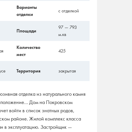
Варианты
с отделкой
отделки
97 — 793
Площади
м.кв
Количество
ая
425
мест
усе
Территория
закрытая
зивная отделка из натурального камня
асположение… Дом на Покровском
очет войти в список знатных родов,
ском районе. Жилой комплекс класса
ан в эксплуатацию. Застройщик —