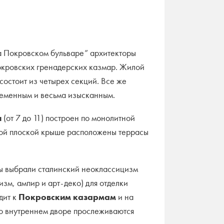
а Покровском бульваре” архитекторы
окровских гренадерских казмар. Жилой
состоит из четырех секций. Все же
ременным и весьма изысканным.
и
(от 7 до 11) построен по монолитной
мой плоской крыше расположены террасы
ры выбрали сталинский неоклассицизм
зм, ампир и арт-деко) для отделки
дит к
Покровским казармам
и на
Во внутреннем дворе прослеживаются