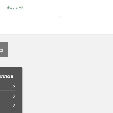
Карта ЖК
а
аллов
9
8
9