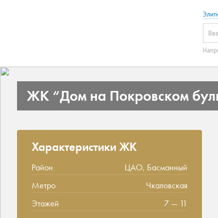
Элит
Напр
ЖК “Дом на Покровском бул
Характеристики ЖК
Район
ЦАО, Басманный
Метро
Чкаловская
Этажей
7 — 11