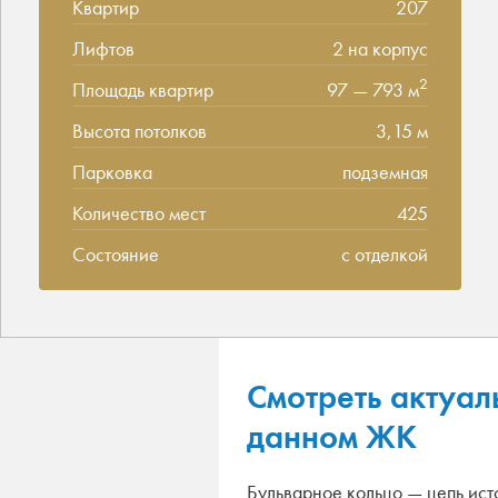
Квартир
207
Лифтов
2 на корпус
2
Площадь квартир
97 — 793 м
Высота потолков
3,15 м
Парковка
подземная
Количество мест
425
Состояние
с отделкой
Смотреть актуал
данном ЖК
Бульварное кольцо — цепь ист