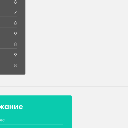
8
7
8
9
8
9
8
жание
ие