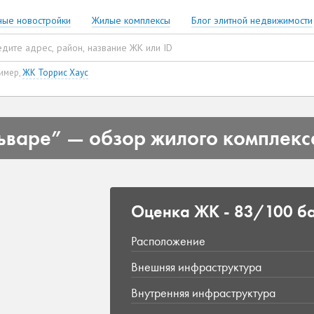
ные новостройки
Жилые комплексы
Блог элитной недвижимости
имер,
ЖК Торрис Хаус
ьваре” — обзор жилого комплекс
Оценка ЖК -
83/100 б
Расположение
Внешняя инфраструктура
Внутренняя инфраструктура