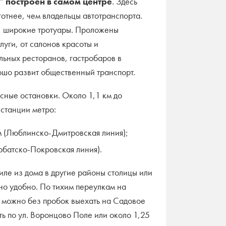
е”
построен в самом центре
. Здесь
готнее, чем владельцы автотранспорта.
н, широкие тротуары. Проложены
луги, от салонов красоты и
ьных ресторанов, гастробаров в
ошо развит общественный транспорт.
усные остановки. Около 1,1 км до
станции метро:
м (Люблинско-Дмитровская линия);
рбатско-Покровская линия).
иле из дома в другие районы столицы или
ьно удобно. По тихим переулкам на
 можно без пробок выехать на Садовое
ать по ул. Воронцово Поле или около 1,25