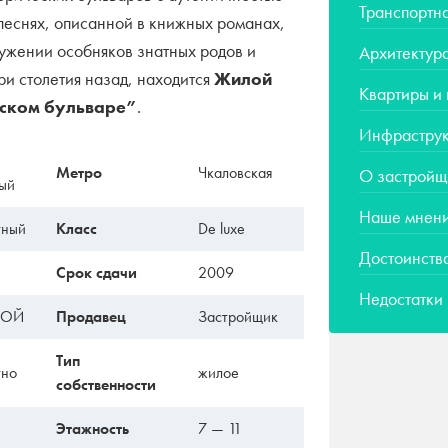
Транспортна
песнях, описанной в книжных романах,
ружении особняков знатных родов и
Архитектур
ри столетия назад, находится
Жилой
Квартиры и
ском бульваре”
.
Инфраструк
Метро
Чкаловская
О застройщ
ый
Наше мнен
тный
Класс
De luxe
Достоинств
Срок сдачи
2009
Недостатки
РОЙ
Продавец
Застройщик
Тип
тно
жилое
собственности
Этажность
7 — 11