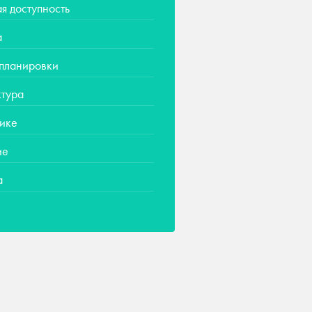
я доступность
а
 планировки
тура
ике
ие
а