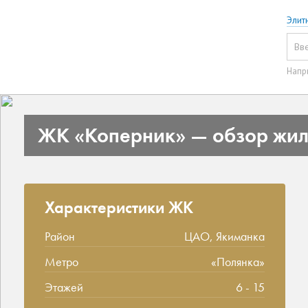
Элит
Напр
ЖК «Коперник» — обзор жил
Характеристики ЖК
Район
ЦАО, Якиманка
Метро
«Полянка»
Этажей
6 - 15