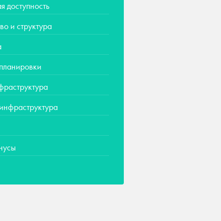
я доступность
во и структура
а
 планировки
фраструктура
 инфраструктура
нусы