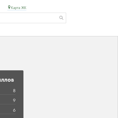
Карта ЖК
аллов
8
9
6