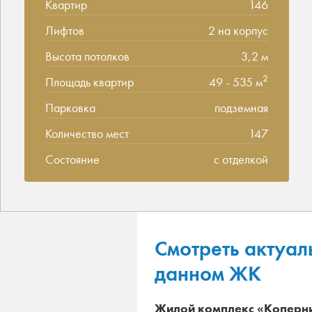
Квартир
146
Лифтов
2 на корпус
Высота потолков
3,2 м
2
Площадь квартир
49 - 535 м
Парковка
подземная
Количество мест
147
Состояние
с отделкой
Смотреть актуал
данном ЖК
Жилой комплекс «Коперн