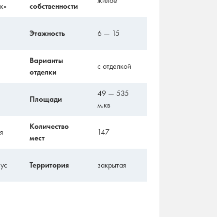
жилое
к»
собственности
Этажность
6 — 15
Варианты
с отделкой
отделки
49 — 535
Площади
м.кв
Количество
я
147
мест
пус
Территория
закрытая