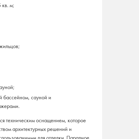
кв. м;
 жильцов;
ауной;
й бассейном, сауной и
ажерами.
ся техническим оснащением, которое
ством архитектурных решений и
спользованными для отделки.
Парадное