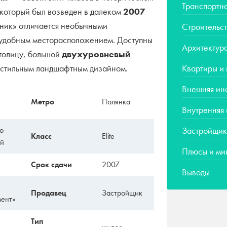
Транспортна
, который был возведен в далеком
2007
рник» отличается необычными
Строительст
удобным месторасположением. Доступны
Архитектур
столицу, большой
двухуровневый
 стильным ландшафтным дизайном.
Квартиры и
Внешняя ин
Метро
Полянка
Внутренняя
о-
Застройщик
Класс
Elite
ый
Плюсы и ми
Срок сдачи
2007
Выводы
Продавец
Застройщик
ент»
Тип