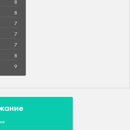
8
8
7
7
7
8
9
жание
ие