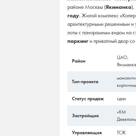
районе Москвы (
Якиманка
)
году
. Жилой комплекс «Копе
архитектурными решениями и 
лоты с панорамным видом на 
паркинг
и приватный двор со
ЦАО,
Район
Якиманка
монолитн
Тип-проекта
кирпичн
Статус продаж
сдан
«КМ
Застройщик
Девелопм
Управляющая
ТСЖ