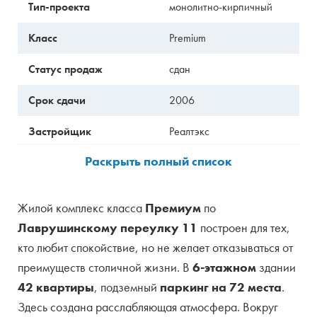
Тип-проекта
монолитно-кирпичный
Класс
Premium
Статус продаж
сдан
Срок сдачи
2006
Застройщик
Реалтэкс
Продавец
Застройщик
Управляющая
неизвестно
Жилой комплекс класса
Премиум
по
компания
Лаврушинскому переулку 11
построен для тех,
Тип собственности
жилое
кто любит спокойствие, но не желает отказываться от
преимуществ столичной жизни. В
6-этажном
здании
Кол-во корпусов
1
42 квартиры
, подземный
паркинг на 72 места
.
Этажность
6
Здесь создана расслабляющая атмосфера. Вокруг