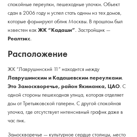
спокойные переулки, пешеходные улочки. Объект
Кол-во квартир
42
сдан в 2006 году и успел стать одним из тех домов,
которые формируют облик Москвы. В прошлом был
Варианты отделки
с отделкой
известен как
ЖК “Кадаши”
. Застройщик —
Высота потолков
3,5 м
Реалтэкс
.
Площади
127 — 397 м.кв
Расположение
Виды парковки
подземная
ЖК “Лаврушинский 11” находится между
Количество мест
72
Лаврушинским и Кадашевским переулками
.
Это Замоскворечье, район Якиманка, ЦАО
. С
Количество лифтов
2 в корпусе
одной стороны пешеходная улица, которая отделяет
дом от Третьяковской галереи. С другой спокойная
Территория
закрытая
улочка, где отсутствует интенсивный график даже в
час пик.
Замоскворечье — культурное сердце столицы, место