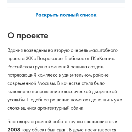
Застройщик
Конти
Продавец
Застройщик
О проекте
Управляющая
неизвестно
компания
Здания возведены во вторую очередь масштабного
Тип собственности
жилое
проекта ЖК «Покровское-Глебово» от ГК «Конти».
Российская группа компаний решила создать
Кол-во корпусов
10
потрясающий комплекс в удивительном районе
Этажность
5-6
современной Москвы. В качестве стиля было
выполнено направление классической дворянской
Кол-во квартир
185
усадьбы. Подобное решение помогает дополнить уже
Варианты отделки
без отделки
сложившийся архитектурный облик.
Высота потолков
3,5 — 4м
Благодаря огромной работе группы специалистов в
2008
году объект был сдан. В доме насчитывается