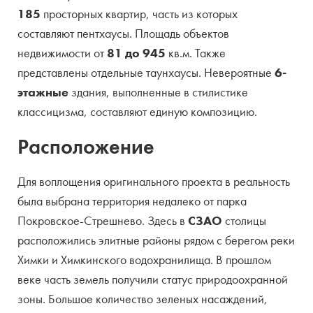
Площади
86 — 945 кв.м
185
просторных квартир, часть из которых
составляют пентхаусы. Площадь объектов
Виды парковки
подземная
недвижимости от
81 до 945
кв.м. Также
Количество мест
300
представлены отдельные таунхаусы. Невероятные
6-
этажные
здания, выполненные в стилистике
Количество лифтов
2 в корпусе
классицизма, составляют единую композицию.
Расположение
Территория
закрытая
Для воплощения оригинального проекта в реальность
была выбрана территория недалеко от парка
Покровское-Стрешнево. Здесь в
СЗАО
столицы
расположились элитные районы рядом с берегом реки
Химки и Химкинского водохранилища. В прошлом
веке часть земель получили статус природоохранной
зоны. Большое количество зеленых насаждений,