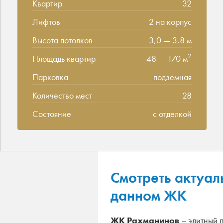
Квартир
32
Лифтов
2 на корпус
Высота потолков
3,0 — 3,8 м
2
Площадь квартир
48 — 170 м
Парковка
подземная
Количество мест
28
Состояние
с отделкой
Смотреть актуал
данном ЖК
ЖК Рахманинов
– элитный 