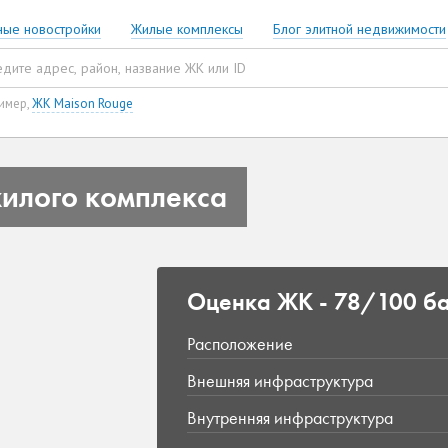
ные новостройки
Жилые комплексы
Блог элитной недвижимости
имер,
ЖК Maison Rouge
илого комплекса
Оценка ЖК -
78/100 б
Расположение
Внешняя инфраструктура
Внутренняя инфраструктура