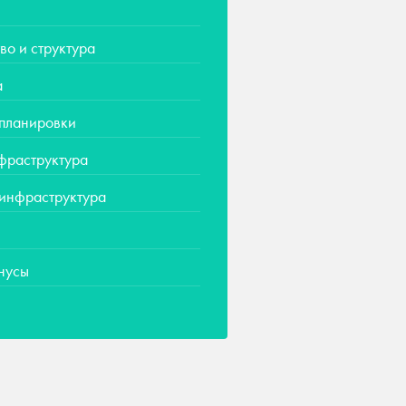
во и структура
а
 планировки
фраструктура
 инфраструктура
нусы