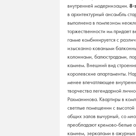
внутренней модернизации.
8-
в архитектурный ансамбль ста
выполнена в помпезном неокл
торжественности им придает в
гамме комбинируется с разли
изысканно коваными балконн
колоннами, балюстрадами, по
камнем. Внешний вид строени
королевские апартаменты.
Нар
менее впечатляющее внутренн
творчества легендарной лично
Рахманинова.
Квартиры в комп
светлые помещении с высотой
общих залов вычурный, со мно
преобладают кремово-белые о
камнем, зеркалами в ажурных