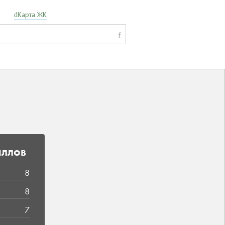
Карта ЖК
аллов
8
8
7