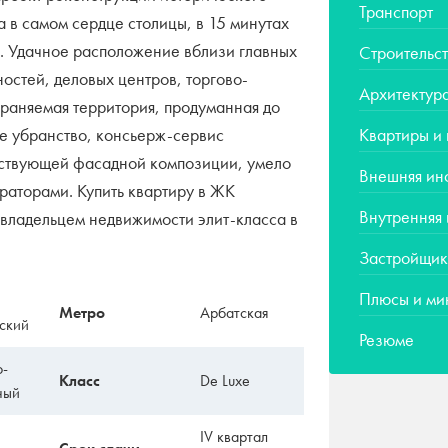
Транспорт
а в самом сердце столицы, в 15 минутах
. Удачное расположение вблизи главных
Строительст
остей, деловых центров, торгово-
Архитектур
раняемая территория, продуманная до
е убранство, консьерж-сервис
Квартиры и
ствующей фасадной композиции, умело
Внешняя ин
раторами. Купить квартиру в ЖК
Внутренняя
 владельцем недвижимости элит-класса в
Застройщик
Плюсы и ми
Метро
Арбатская
ский
Резюме
о-
Класс
De Luxe
ный
IV квартал