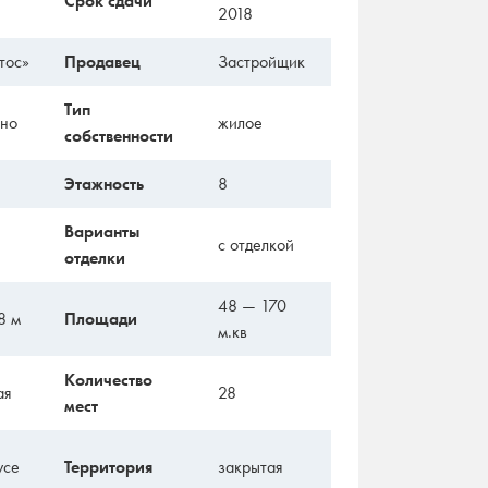
Срок сдачи
2018
тос»
Продавец
Застройщик
Тип
тно
жилое
собственности
Этажность
8
Варианты
с отделкой
отделки
48 — 170
8 м
Площади
м.кв
Количество
ая
28
мест
усе
Территория
закрытая