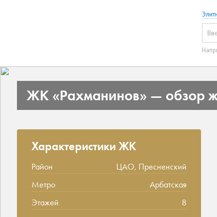
Элит
Напр
ЖК «Рахманинов» — обзор ж
Характеристики ЖК
Район
ЦАО, Пресненский
Метро
Арбатская
Этажей
8