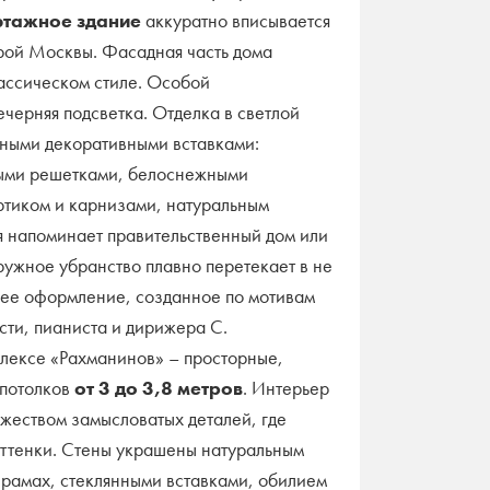
этажное здание
аккуратно вписывается
рой Москвы. Фасадная часть дома
ассическом стиле. Особой
ечерняя подсветка. Отделка в светлой
чными декоративными вставками:
ыми решетками, белоснежными
ртиком и карнизами, натуральным
я напоминает правительственный дом или
ужное убранство плавно перетекает в не
ее оформление, созданное по мотивам
сти, пианиста и дирижера С.
лексе «Рахманинов» – просторные,
 потолков
от 3 до 3,8 метров
. Интерьер
жеством замысловатых деталей, где
ттенки. Стены украшены натуральным
 рамах, стеклянными вставками, обилием