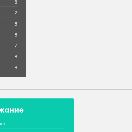
8
7
8
8
7
8
8
жание
ие