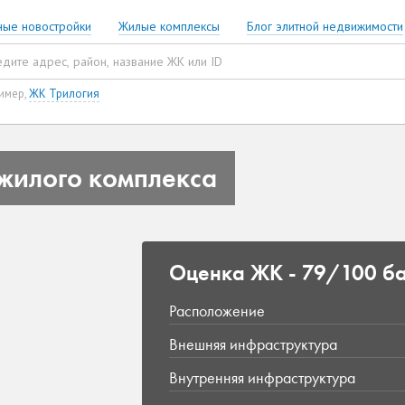
ные новостройки
Жилые комплексы
Блог элитной недвижимости
имер,
ЖК Трилогия
жилого комплекса
Оценка ЖК -
79/100 б
Расположение
Внешняя инфраструктура
Внутренняя инфраструктура