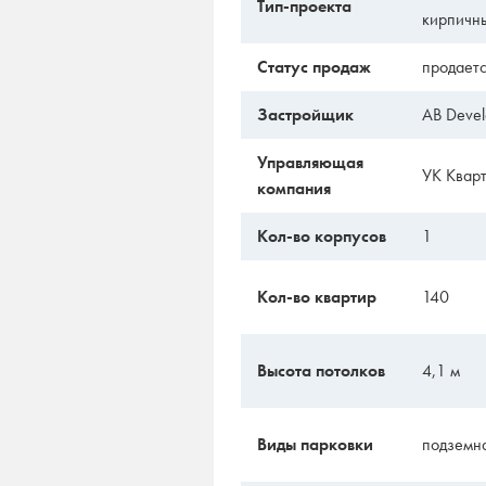
Тип-проекта
кирпичн
Статус продаж
продает
Застройщик
AB Deve
Управляющая
УК Квар
компания
Кол-во корпусов
1
Кол-во квартир
140
Высота потолков
4,1 м
Виды парковки
подземн