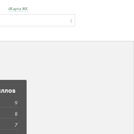
Карта ЖК
аллов
9
8
7