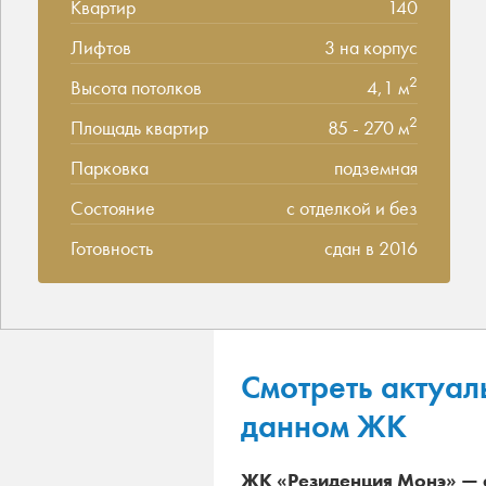
Квартир
140
Лифтов
3 на корпус
2
Высота потолков
4,1 м
2
Площадь квартир
85 - 270 м
Парковка
подземная
Состояние
с отделкой и без
Готовность
сдан в 2016
Смотреть актуал
данном ЖК
ЖК «Резиденция Монэ» — 