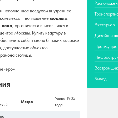
Расположен
 и наполненное воздухом внутреннее
Транспортна
о комплекса – воплощение
модных
Экстерьер
 века
, органически вписавшихся в
центра Москвы. Купить квартиру в
Дизайн и п
беспечить себя и своих близких высоким
Преимущес
, доступностью объектов
 района столицы.
Инфраструк
Застройщик
Вывод
ния
Улица 1905
Метро
ский
года
но-