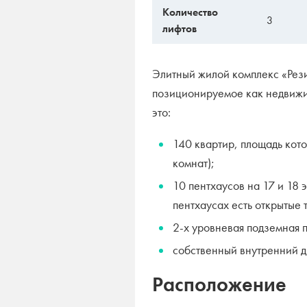
Количество
3
лифтов
Элитный жилой комплекс «Рез
позиционируемое как недвижи
это:
140 квартир, площадь кот
комнат);
10 пентхаусов на 17 и 18 
пентхаусах есть открытые т
2-х уровневая подземная 
собственный внутренний д
Расположение