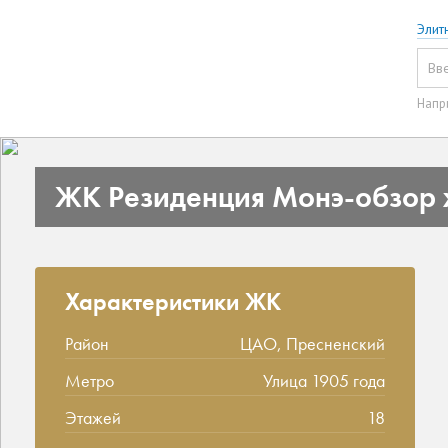
Элит
Напр
ЖК Резиденция Монэ-обзор 
Характеристики ЖК
Район
ЦАО, Пресненский
Метро
Улица 1905 года
Этажей
18