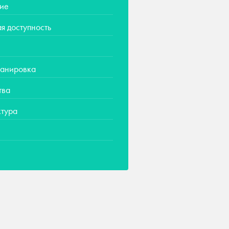
ие
я доступность
ланировка
тва
тура