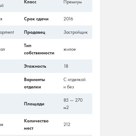
Класс
Премиум
ый
ся
Срок сдачи
2016
lopment
Продавец
Застройщик
Тип
тал
жилое
собственности
Этажность
18
Варианты
С отделкой
отделки
и без
85 — 270
Площади
м2
Количество
ая
212
мест