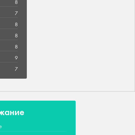
8
7
8
8
8
9
7
жание
е