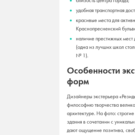
близость центра города;
удобная транспортная дост
красивые места для активн
Краснопресненский бульва
наличие престижных мест 
(одна из лучших школ сто
№ 1).
Особенности экс
форм
Дизайнеры экстерьера «Резид
философию творчества велик
архитектуре. На фото: строги
здания в сочетании с уникал
дают ощущение позитива, своб