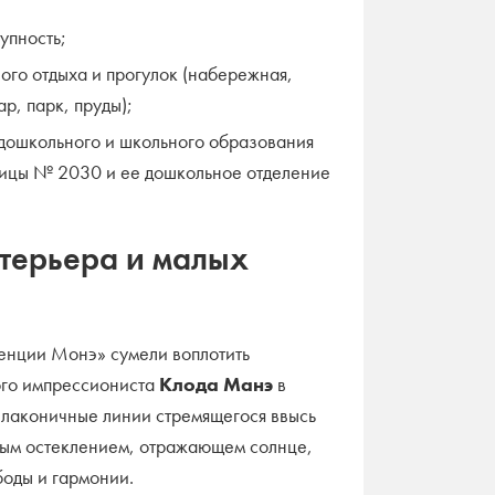
упность;
ого отдыха и прогулок (набережная,
р, парк, пруды);
дошкольного и школьного образования
лицы № 2030 и ее дошкольное отделение
терьера и малых
енции Монэ» сумели воплотить
ого импрессиониста
Клода Манэ
в
е лаконичные линии стремящегося ввысь
ьным остеклением, отражающем солнце,
оды и гармонии.