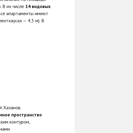
й
. В их числе
14 видовых
 Все апартаменты имеют
ентхаусах — 4,5 м). В
л Хазанов.
мное пространство
ским контуром,
емами