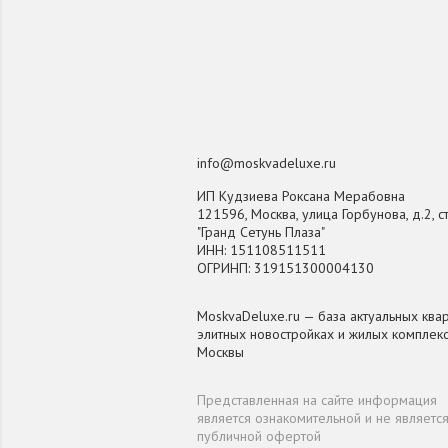
info@moskvadeluxe.ru
ИП Кудзиева Роксана Мерабовна
121596, Москва, улица Горбунова, д.2, ст
"Гранд Сетунь Плаза"
ИНН: 151108511511
ОГРИНП: 319151300004130
MoskvaDeluxe.ru — база актуальных квар
элитных новостройках и жилых комплек
Москвы
Представленная на сайте информация
является ознакомительной и не являетс
публичной офертой