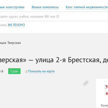
ные новостройки
Жилые комплексы
Блог элитной недвижимости
имер,
ЖК РЕНОМЭ
нция Тверская
ерская» — улица 2-я Брестская, д
м 6
Сдан
Показать на карте
У
Коли