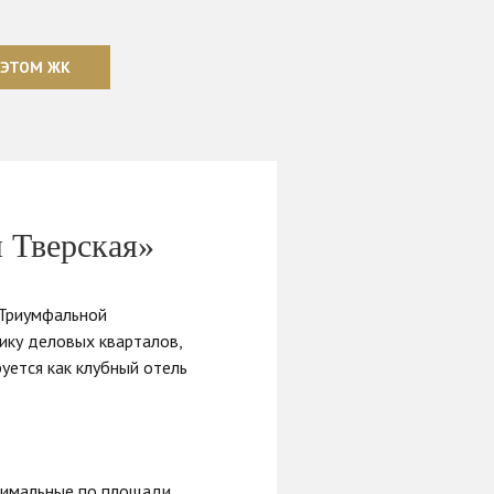
 ЭТОМ ЖК
 Тверская»
 Триумфальной
ику деловых кварталов,
ется как клубный отель
инимальные по площади