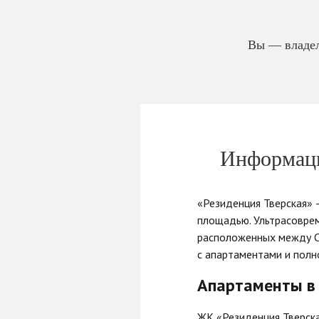
Вы — владел
Информаци
«Резиденция Тверская»
площадью. Ультрасоврем
расположенных между Са
с апартаментами и полн
Апартаменты в 
ЖК «Резиденция Тверска