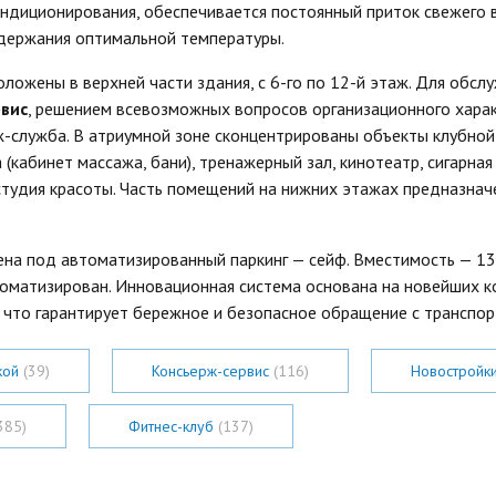
ндиционирования, обеспечивается постоянный приток свежего 
держания оптимальной температуры.
ложены в верхней части здания, с 6-го по 12-й этаж. Для обс
вис
, решением всевозможных вопросов организационного хара
ж-служба. В атриумной зоне сконцентрированы объекты клубной
 (кабинет массажа, бани), тренажерный зал, кинотеатр, сигарная
 студия красоты. Часть помещений на нижних этажах предназнач
на под автоматизированный паркинг — сейф. Вместимость — 13
томатизирован. Инновационная система основана на новейших 
, что гарантирует бережное и безопасное обращение с транспо
кой
(39)
Консьерж-сервис
(116)
Новостройк
385)
Фитнес-клуб
(137)