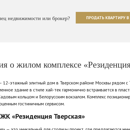
ПРОДАТЬ КВАРТИРУ В
ец недвижимости или брокер?
я о жилом комплексе «Резиденция
 — 12-этажный элитный дом в Тверском районе Москвы рядом с
енное здание в стиле хай-тек гармонично встраивается в пласт
довым кольцом и Белорусским вокзалом. Комплекс позициониру
оценным гостиничным сервисом.
ЖК «Резиденция Тверская»
я» — это уникальный для столицы проект, где предлагаются м