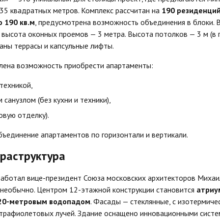
35 квадратных метров. Комплекс рассчитан на
190 резиденци
о 190 кв.м
, предусмотрена возможность объединения в блоки.
высота оконных проемов — 3 метра. Высота потолков — 3 м (в п
аны террасы и капсульные лифты.
лена возможность приобрести апартаменты:
 техникой,
 санузлом (без кухни и техники),
овую отделку).
ъединение апартаментов по горизонтали и вертикали.
раструктура
аботал вице-президент Союза московских архитекторов Михаи
 необычно. Центром 12-этажной конструкции становится
атриу
с 20-метровым водопадом
. Фасады — стеклянные, с изотермиче
ьтрафиолетовых лучей. Здание оснащено инновационными сист