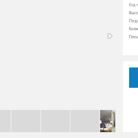
Год 
Высо
Подз
Коли
Площ