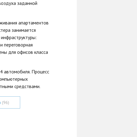
воздуха заданной
луживания апартаментов
ктера занимается
 инфраструктуры:
 и переговорная
ены для офисов класса
4 автомобиля. Процесс
компьютерных
ртными средствами.
и
(96)