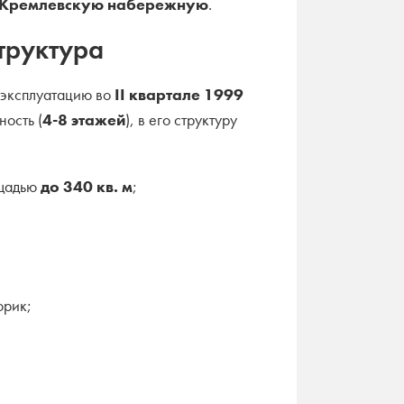
Кремлевскую набережную
.
структура
 эксплуатацию во
II квартале 1999
ность (
4-8 этажей
), в его структуру
ощадью
до 340 кв. м
;
орик;