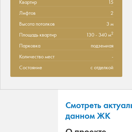
Квартир
15
Лифтов
2
Высота потолков
3 м
2
Площадь квартир
130 - 340 м
Парковка
подземная
Количество мест
-
Состояние
с отделкой
Смотреть актуал
данном ЖК
О проекте