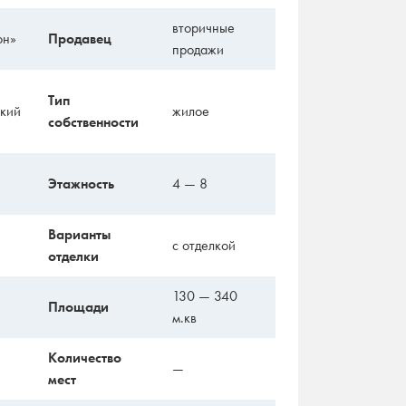
вторичные
он»
Продавец
продажи
Тип
кий
жилое
собственности
Этажность
4 — 8
Варианты
с отделкой
отделки
130 — 340
Площади
м.кв
Количество
—
мест