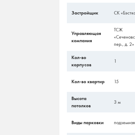
Застройщик
СК «Бэстк
ТСЖ
Управляющая
«Сеченовс
компания
пер., д. 2»
Кол-во
1
корпусов
Кол-во квартир
15
Высота
3 м
потолков
Виды парковки
подземная