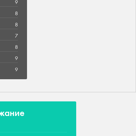
9
8
8
7
8
9
9
жание