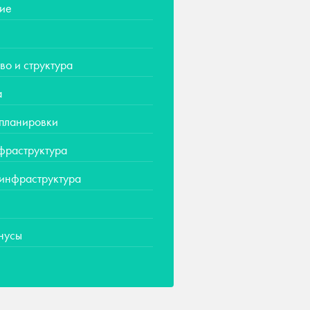
ие
во и структура
а
 планировки
фраструктура
 инфраструктура
нусы