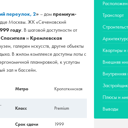
Расположен
ий переулок, 2
»
– дом
премиум-
Транспорт
рдце Москвы. ЖК «Сеченовский
Строительст
999 году
. В шаговой доступности от
 Спасителя
и
Кремлевская
Архитектур
 музеи, галереи искусств, другие объекты
Квартиры и
тдыха. В жилом комплексе доступны лоты с
эргономичной планировкой, к услугам
Внешняя ин
ый зал и бассейн.
Внутренняя
Застройщик
Метро
Кропоткинская
и
Плюсы и ми
-
Класс
Premium
Выводы
й
Срок сдачи
1999