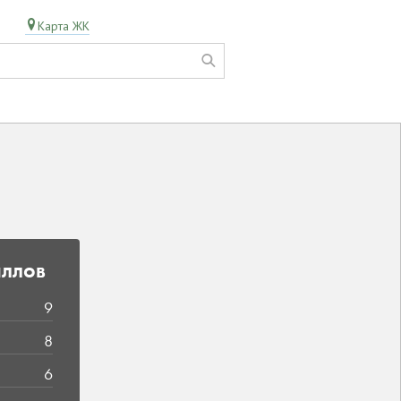
Карта ЖК
ллов
9
8
6