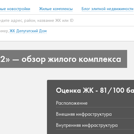
ные новостройки
Жилые комплексы
Блог элитной недвижимости
имер,
ЖК Депутатский Дом
2» — обзор жилого комплекса
Оценка ЖК -
81/100 ба
Расположение
Внешняя инфраструктура
Внутренняя инфраструктура