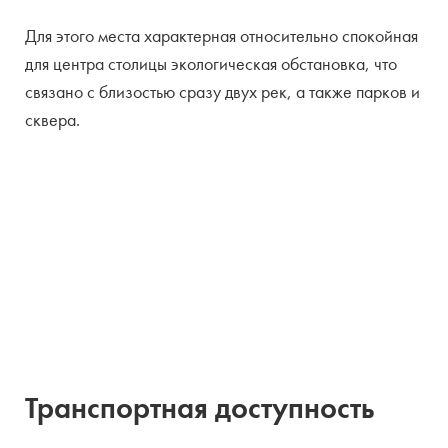
Количество мест
155
Для этого места характерная относительно спокойная
для центра столицы экологическая обстановка, что
Количество лифтов
2 в корпусе
связано с близостью сразу двух рек, а также парков и
сквера.
Территория
закрытая
Транспортная доступность