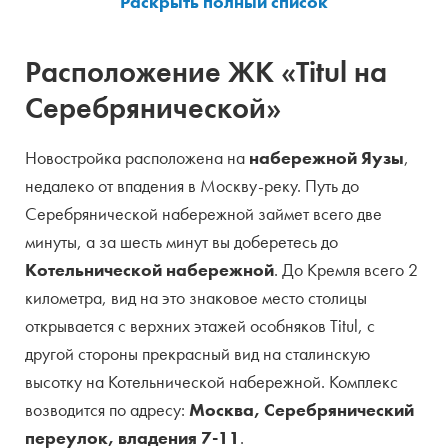
Продавец
Застройщик
Управляющая
неизвестно
Расположение ЖК «Titul на
компания
Серебрянической»
Тип собственности
жилое и нежилое
Новостройка расположена на
набережной Яузы
,
Кол-во корпусов
8
недалеко от впадения в Москву-реку. Путь до
Этажность
7 — 9
Серебрянической набережной займет всего две
минуты, а за шесть минут вы доберетесь до
Кол-во квартир
193
Котельнической набережной
. До Кремля всего 2
Варианты отделки
без отделки
километра, вид на это знаковое место столицы
открывается с верхних этажей особняков Titul, с
Высота потолков
3,3 — 4,6 м
другой стороны прекрасный вид на сталинскую
Площади
46 — 342 кв.м
высотку на Котельнической набережной. Комплекс
возводится по адресу:
Москва, Серебрянический
Виды парковки
подземная
переулок, владения 7-11
.