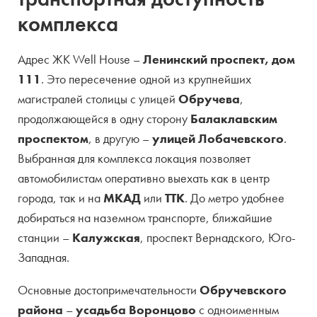
Тип собственности
жилое
комплекса
Кол-во корпусов
1
Адрес ЖК Well House –
Ленинский проспект, дом
Этажность
34 — 48
111
. Это пересечение одной из крупнейших
Кол-во квартир
655
магистралей столицы с улицей
Обручева
,
продолжающейся в одну сторону
Балаклавским
Варианты отделки
с отделкой и без
проспектом
, в другую –
улицей Лобачевского
.
Выбранная для комплекса локация позволяет
Высота потолков
3 м
автомобилистам оперативно выехать как в центр
Площади
50 — 250 м.кв
города, так и на
МКАД
или
ТТК
. До метро удобнее
добираться на наземном транспорте, ближайшие
Виды парковки
подземная
станции –
Калужская
, проспект Вернадского, Юго-
Количество мест
635
Западная.
Количество лифтов
2 на секцию
Основные достопримечательности
Обручевского
района
–
усадьба Воронцово
с одноименным