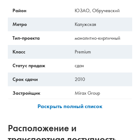
Район
ЮЗАО, Обручевский
Метро
Калужская
Тип-проекта
монолитно-кирпичный
Класс
Premium
Статус продаж
сдан
Срок сдачи
2010
Застройщик
Mirax Group
Продавец
Застройщик
Управляющая
неизвестно
Расположение и
компания
транспортная доступность