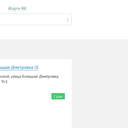
Карта ЖК
ьшая Дмитровка IX
рской, улица Большая Дмитровка,
 9с1
Сдан