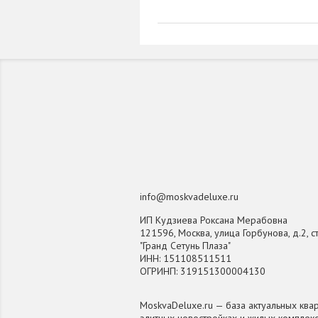
info@moskvadeluxe.ru
ИП Кудзиева Роксана Мерабовна
121596, Москва, улица Горбунова, д.2, ст
"Гранд Сетунь Плаза"
ИНН: 151108511511
ОГРИНП: 319151300004130
MoskvaDeluxe.ru — база актуальных квар