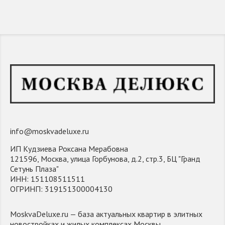
info@moskvadeluxe.ru
ИП Кудзиева Роксана Мерабовна
121596, Москва, улица Горбунова, д.2, стр.3, БЦ "Гранд
Сетунь Плаза"
ИНН: 151108511511
ОГРИНП: 319151300004130
MoskvaDeluxe.ru — база актуальных квартир в элитных
новостройках и жилых комплексах Москвы