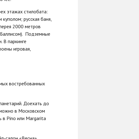
рех этажах стилобата:
куполом; русская баня,
алерея 2000 метров
м Баллисом). Подземные
. В паркинге
роены игровая,
самых востребованных
ланетарий. Доехать до
е можно в Московском
 в Pino или Margarita
йл-салон «Весна»,