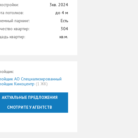
постройки:
3кв. 2024
та потолков:
до 4 м
емный паркинг:
Есть
чество квартир:
304
адь квартир:
кв.м.
ройщик:
ройщик АО Специализированный
ройщик Киноцентр
(1 ЖК)
АКТУАЛЬНЫЕ ПРЕДЛОЖЕНИЯ
СМОТРИТЕ У АГЕНТСТВ