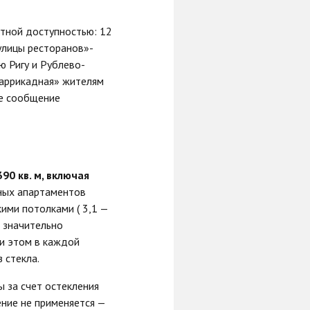
тной доступностью: 12
улицы ресторанов»-
ю Ригу и Рублево-
Баррикадная» жителям
ое сообщение
0 кв. м, включая
тных апартаментов
ими потолками ( 3,1 —
н значительно
ри этом в каждой
 стекла.
 за счет остекления
ение не применяется —