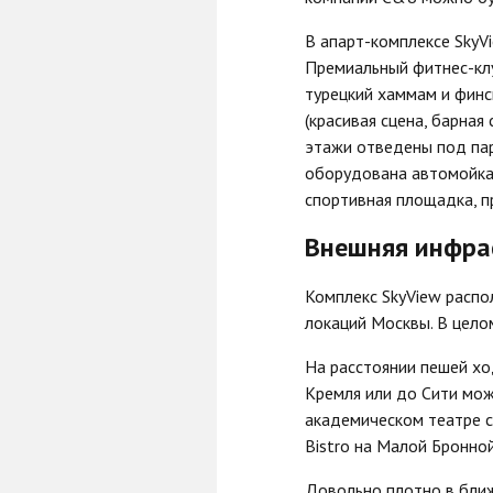
В апарт-комплексе SkyV
Премиальный фитнес-клу
турецкий хаммам и финс
(красивая сцена, барная
этажи отведены под парк
оборудована автомойка 
спортивная площадка, п
Внешняя инфра
Комплекс SkyView распо
локаций Москвы. В цело
На расстоянии пешей хо
Кремля или до Сити мож
академическом театре са
Bistro на Малой Бронной
Довольно плотно в ближ