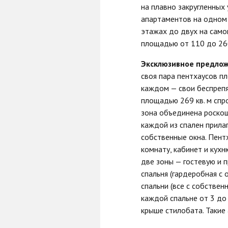
на плавно закругленных
апартаментов на одном 
этажах до двух на само
площадью от 110 до 260
Эксклюзивное предлож
своя пара пентхаусов пл
каждом — свои беспрепя
площадью 269 кв. м спро
зона объединена роскош
каждой из спален прила
собственные окна. Пентх
комнату, кабинет и кух
две зоны — гостевую и 
спальня (гардеробная с 
спальни (все с собствен
каждой спальне от 3 до
крыше стилобата. Такие