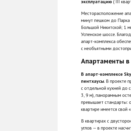
эксплуатацию
( III ква
Месторасположение апар
минут пешком до Парка 
Большой Никитской; 1 м
Успенское шоссе. Благо
апарт-комплекса обеспе
с необъятными достопр
Апартаменты в 
В апарт-комплексе Sky
пентхаусы
. В проекте 
с отдельной кухней до 
3, 9 м), панорамным ос
превышает стандарты: о
квартире имеется свой «
В квартирах с двусторо
углов — в проекте насч