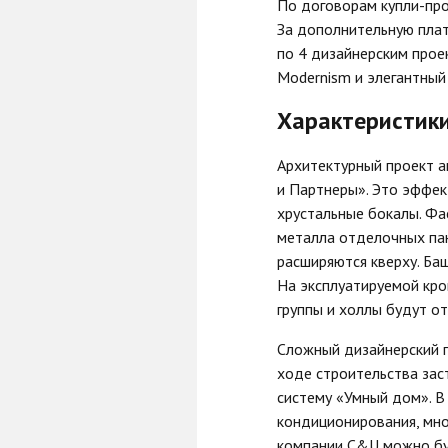
По договорам купли-про
За дополнительную пла
по 4 дизайнерским прое
Modernism и элегантный 
Характеристики
Архитектурный проект 
и Партнеры». Это эффек
хрустальные бокалы. Фа
металла отделочных пан
расширяются кверху. Ба
На эксплуатируемой кро
группы и холлы будут о
Сложный дизайнерский п
ходе строительства зас
систему «Умный дом». В
кондиционирования, мно
компании C&U можно буд