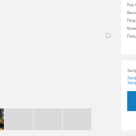
Год 
Высо
Подз
Коли
Площ
Заст
Заст
Заст