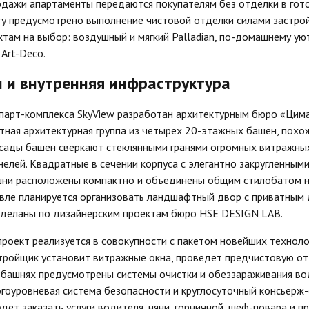
дажи апартаменты передаются покупателям без отделки в гото
ту предусмотрено выполнение чистовой отделки силами застро
ктам на выбор: воздушный и мягкий Palladian, по-домашнему ую
Art-Deco.
 и внутренняя инфраструктура
апарт-комплекса SkyView разработан архитектурным бюро «Цим
тная архитектурная группа из четырех 20-этажных башен, похож
сады башен сверкают стеклянными гранями огромных витражных
елей. Квадратные в сечении корпуса с элегантно закругленными
шни расположены компактно и объединены общим стилобатом на
вле планируется организовать ландшафтный двор с приватным
тделаны по дизайнерским проектам бюро HSE DESIGN LAB.
роект реализуется в совокупности с пакетом новейших техноло
тройщик установит витражные окна, проведет предчистовую от
 башнях предусмотрены системы очистки и обеззараживания во
гоуровневая система безопасности и круглосуточный консьерж-
ет заказать услуги водителя, няни, горничной, шеф-повара и пр