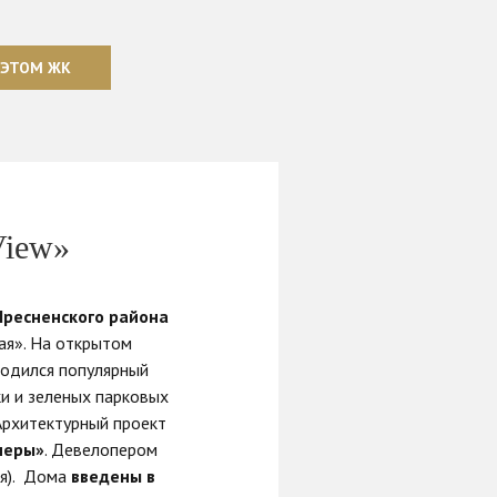
 ЭТОМ ЖК
View»
Пресненского района
ая». На открытом
ходился популярный
и и зеленых парковых
Архитектурный проект
неры»
. Девелопером
ия). Дома
введены в