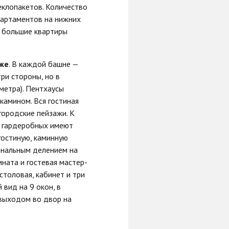
еклопакетов. Количество
партаментов на нижних
о большие квартиры
аже
. В каждой башне —
три стороны, но в
метра). Пентхаусы
камином. Вся гостиная
городские пейзажи. К
е гардеробных имеют
 гостиную, каминную
иональным делением на
ната и гостевая мастер-
столовая, кабинет и три
 вид на 9 окон, в
 выходом во двор на