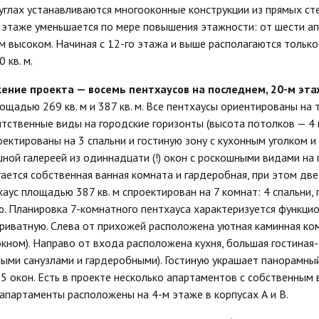
 углах устанавливаются многооконные конструкции из прямых ст
этаже уменьшается по мере повышения этажности: от шести а
м высоком. Начиная с 12-го этажа и выше располагаются тольк
 кв. м.
ение проекта — восемь пентхаусов на последнем, 20-м эт
ощадью 269 кв. м и 387 кв. м. Все пентхаусы ориентированы на 
тственные виды на городские горизонты (высота потолков — 4 
ектированы на 3 спальни и гостиную зону с кухонным уголком и 
ной галереей из одиннадцати (!) окон с роскошными видами на 
гается собственная ванная комната и гардеробная, при этом дв
аус площадью 387 кв. м спроектирован на 7 комнат: 4 спальни,
ню. Планировка 7-комнатного пентхауса характеризуется функц
приватную. Слева от прихожей расположена уютная каминная ком
окном). Направо от входа расположена кухня, большая гостиная-
ными санузлами и гардеробными). Гостиную украшает панорамный
 5 окон. Есть в проекте несколько апартаментов с собственным
 апартаменты расположены на 4-м этаже в корпусах А и В.