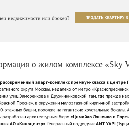
ПРОДАТЬ КВАРТИРУ В
ец недвижимости или брокер?
рмация о жилом комплексе «Sky 
трасовременный апарт-комплекс премиум-класса в центре 
ативного округа Москвы, недалеко от метро «Краснопресненск
чения улиц Заморенкова и Дружинниковской, там, где прежде на
Красной Пресне», в окружении малоэтажной кирпичной застройк
20-этажных башни, похожие на гигантские хрустальные бокалы. 
ew разработан архитектурным бюро
«Цимайло Ляшенко и Парт
пания
АО «Киноцентр»
. Генеральный подрядчик
ANT YAPI
(Турц