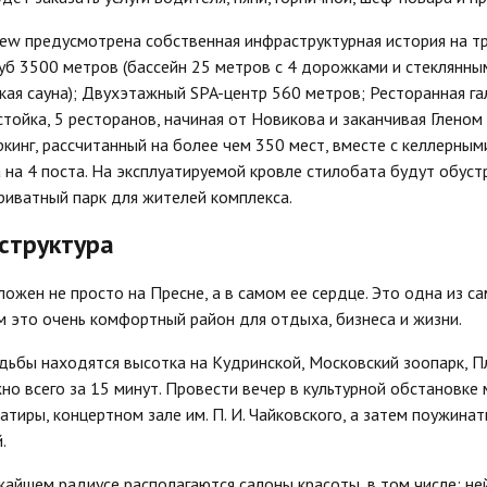
iew предусмотрена собственная инфраструктурная история на т
б 3500 метров (бассейн 25 метров с 4 дорожками и стеклянным 
кая сауна); Двухэтажный SPA-центр 560 метров; Ресторанная г
 стойка, 5 ресторанов, начиная от Новикова и заканчивая Глено
инг, рассчитанный на более чем 350 мест, вместе с келлерными
на 4 поста. На эксплуатируемой кровле стилобата будут обуст
риватный парк для жителей комплекса.
структура
ложен не просто на Пресне, а в самом ее сердце. Это одна из 
м это очень комфортный район для отдыха, бизнеса и жизни.
дьбы находятся высотка на Кудринской, Московский зоопарк, П
но всего за 15 минут. Провести вечер в культурной обстановк
тиры, концертном зале им. П. И. Чайковского, а затем поужинать
.
айшем радиусе располагаются салоны красоты, в том числе: не