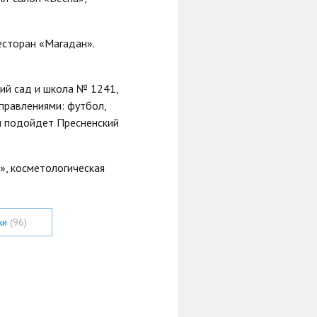
есторан «Магадан».
ий сад и школа № 1241,
правлениями: футбол,
ми подойдет Пресненский
», косметологическая
ки
(96)