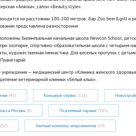
рская «Аляска», салон «Beauty style».
ходятся на расстоянии 100-200 метров: бар Zoo beer&grill и р
овании представлена разносторонне.
положены Билингвальная начальная школа Newton School, детск
при зоопарке, спортивно-образовательная школа с четырьмя на
аты, художественная гимнастика. Для веселых прогулок с деть
 Планетарий.
учреждения — медицинский центр «Клиника женского здоровья
тделение ветеринарной клиники «Белый клык».
делки
(47)
Консьерж-сервис
(116)
Новострой
класса Москвы
(8)
Подземный паркинг
(385)
и
(52)
Элитный комплекс апартаментов
(19)