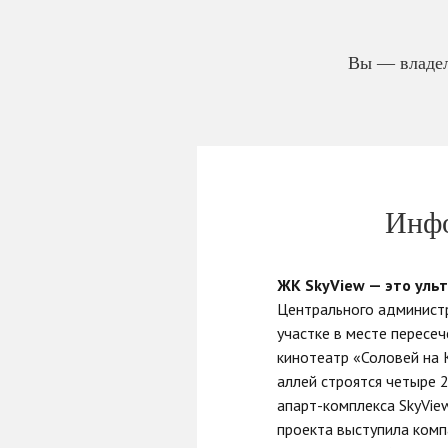
Вы — владел
Инфо
ЖК SkyView — это уль
Центрального администр
участке в месте пересе
кинотеатр «Соловей на 
аллей строятся четыре 
апарт-комплекса SkyVi
проекта выступила ком