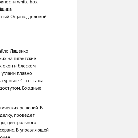
вности white box.
йщика
тный Organic, деловой
айло Ляшенко
их на гигантские
 окон и блеском
 углами плавно
 уровне 4-го этажа.
 доступом. Входные
гических решений. В
делку, проведет
ды, центрального
сервис. В управляющей
очее.