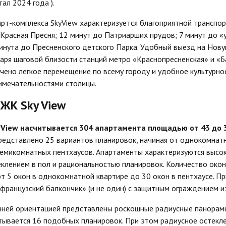
ртал 2024 года ).
т-комплекса SkyView характеризуется благоприятной транспор
Красная Пресня; 12 минут до Патриарших прудов; 7 минут до «
инута до Пресненского детского Парка. Удобный выезд на Нову
даря шаговой близости станций метро «Краснопресненская» и «
чено легкое перемещение по всему городу и удобное культурн
имечательностями столицы.
ЖК Sky View
View насчитывается 304 апартамента площадью от 43 до 39
представлено 25 вариантов планировок, начиная от однокомна
семикомнатных пентхаусов. Апартаменты характеризуются высок
теклением в пол и рациональностью планировок. Количество око
т 5 окон в однокомнатной квартире до 30 окон в пентхаусе. П
французский балкончик» (и не один) с защитным ограждением из
нней ориентацией представлены роскошные радиусные панорамы
итывается 16 подобных планировок. При этом радиусное остекл