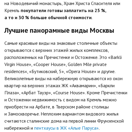
на Новодевичий монастырь, Храм Христа Спасителя или
Кремль
покупатели готовы заплатить на 25 %,
а то и 30 % больше обычной стоимости
.
Лучшие панорамные виды Москвы
Самые красивые виды на знаковые столичные объекты
открываются с верхних этажей жилых комплексов,
расположенных на Пречистенке и Остоженке. Это «Barkli
Virgin House», «Cooper House», Golden Mile private
residences«, «Бутиковский, 5», «Opera House» и другие.
Великолепные виды на набережную открываются из окон
квартир на верхних этажах ЖК «Аквамарин», «Баркли
Плаза», «Арбат Тауэр», «Course House». Кроме Пречистенки
и Остоженки недвижимость с видом на Кремль можно
приобрести на Арбате, в Тверском районе столицы
и Замоскворечье. Неплохим вариантом видового жилья
считаются сталинские дома на первой линии Фрунзенской
набережной и
пентхаусы в ЖК «Алые Паруса»
.