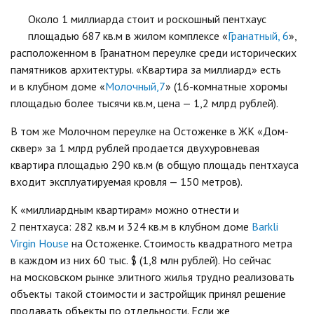
Около 1 миллиарда стоит и роскошный пентхаус
площадью 687 кв.м в жилом комплексе «
Гранатный, 6
»,
расположенном в Гранатном переулке среди исторических
памятников архитектуры. «Квартира за миллиард» есть
и в клубном доме «
Молочный,7
» (16-комнатные хоромы
площадью более тысячи кв.м, цена — 1,2 млрд рублей).
В том же Молочном переулке на Остоженке в ЖК «Дом-
сквер» за 1 млрд рублей продается двухуровневая
квартира площадью 290 кв.м (в общую площадь пентхауса
входит эксплуатируемая кровля — 150 метров).
К «миллиардным квартирам» можно отнести и
2 пентхауса: 282 кв.м и 324 кв.м в клубном доме
Barkli
Virgin House
на Остоженке. Стоимость квадратного метра
в каждом из них 60 тыс. $ (1,8 млн рублей). Но сейчас
на московском рынке элитного жилья трудно реализовать
объекты такой стоимости и застройщик принял решение
продавать объекты по отдельности. Если же