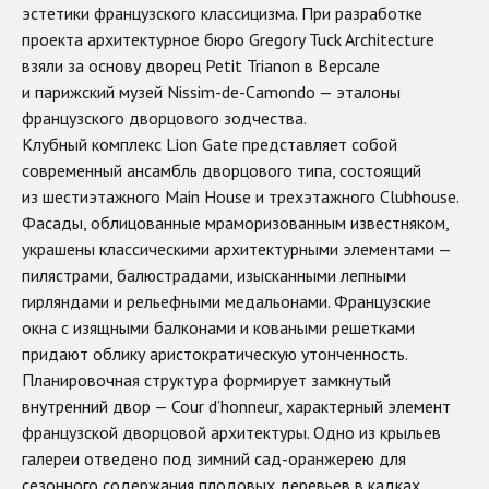
эстетики французского классицизма. При разработке
проекта архитектурное бюро Gregory Tuck Architecture
взяли за основу дворец Petit Trianon в Версале
и парижский музей Nissim-de-Camondo — эталоны
французского дворцового зодчества.
Клубный комплекс Lion Gate представляет собой
современный ансамбль дворцового типа, состоящий
из шестиэтажного Main House и трехэтажного Clubhouse.
Фасады, облицованные мраморизованным известняком,
украшены классическими архитектурными элементами —
пилястрами, балюстрадами, изысканными лепными
гирляндами и рельефными медальонами. Французские
окна с изящными балконами и коваными решетками
придают облику аристократическую утонченность.
Планировочная структура формирует замкнутый
внутренний двор — Cour d’honneur, характерный элемент
французской дворцовой архитектуры. Одно из крыльев
галереи отведено под зимний сад-оранжерею для
сезонного содержания плодовых деревьев в кадках