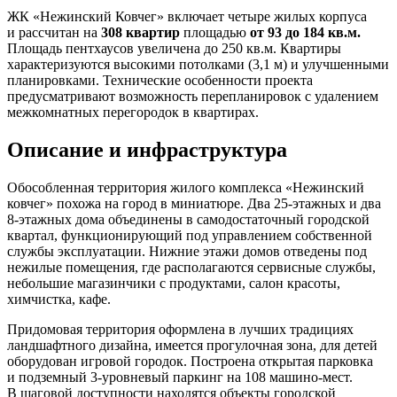
ЖК «Нежинский Ковчег» включает четыре жилых корпуса
и рассчитан на
308 квартир
площадью
от 93 до 184 кв.м.
Площадь пентхаусов увеличена до 250 кв.м. Квартиры
характеризуются высокими потолками (3,1 м) и улучшенными
планировками. Технические особенности проекта
предусматривают возможность перепланировок с удалением
межкомнатных перегородок в квартирах.
Описание и инфраструктура
Обособленная территория жилого комплекса «Нежинский
ковчег» похожа на город в миниатюре. Два 25-этажных и два
8-этажных дома объединены в самодостаточный городской
квартал, функционирующий под управлением собственной
службы эксплуатации. Нижние этажи домов отведены под
нежилые помещения, где располагаются сервисные службы,
небольшие магазинчики с продуктами, салон красоты,
химчистка, кафе.
Придомовая территория оформлена в лучших традициях
ландшафтного дизайна, имеется прогулочная зона, для детей
оборудован игровой городок. Построена открытая парковка
и подземный 3-уровневый паркинг на 108 машино-мест.
В шаговой доступности находятся объекты городской