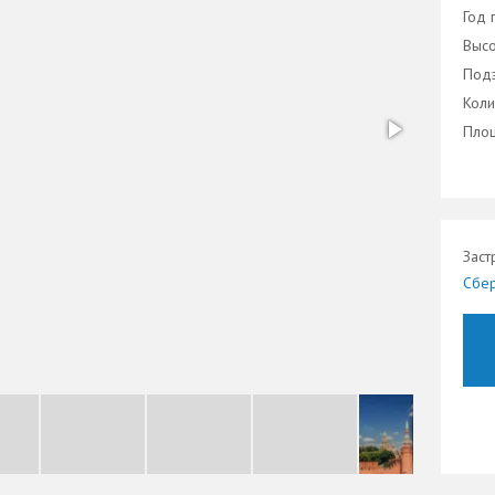
Год 
Высо
Подз
Коли
Площ
Заст
Сбер