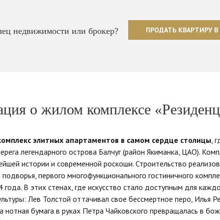
ПРОДАТЬ КВАРТИРУ В
ец недвижимости или брокер?
ция о жилом комплексе «Резиденц
комплекс элитных апартаментов в самом сердце столицы
, 
рега легендарного острова Балчуг (район Якиманка, ЦАО). Ком
ейшей истории и современной роскоши. Строительство реализов
 подворья, первого многофункционального гостиничного компле
 года. В этих стенах, где искусство стало доступным для каждо
культуры: Лев Толстой оттачивал свое бессмертное перо, Илья Р
а нотная бумага в руках Петра Чайковского превращалась в бо