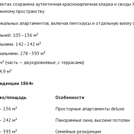
ентах сохранена аутентичная краснокирпичная кладка и своды X
жилому пространству.
никальных апартаментов, включая пентхаусы и отдельную виллу d
льней: 105–136 м²
льнями: 142–242 м²
пальнями: 278–393 м²
² (часть — двухуровневые, с террасами)
4,9 м²
зиденции 1864»
-во/площадь
Особенности
– 136 м²
Просторные апартаменты deluxe
– 242 м²
Панорамные окна, высокие потолки
– 393 м²
Семейные резиденции