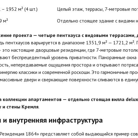
 – 1952 м² (4 шт.)
Целый этаж, террасы, 7-метровые по
9 м²
Отдельно стоящее здание с видами 
ение проекта — четыре пентхауса с видовыми террасами, 
дь пентхаусов варьируется в диапазоне 1351,9
м²
— 1721,2
м²
.
 это настоящие дворцовые резиденции, где 7-метровые потол
ивают беспрецедентный уровень приватности. Панорамные окна
ость, непередаваемые ощущения простора и открывают потряс
нергию классики и современной роскоши. Это гармоничные прос
 массивные двери и сверкающие поверхности сливаются в един
 коллекции апартаментов — отдельно стоящая вилла delux
у и стены Кремля
.
 и внутренняя инфраструктура
«Резиденция 1864» представляет собой выдающийся пример сов