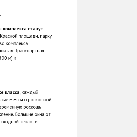
»
 комплекса станут
 Красной площади, парку
тво комплекса
питал. Транспортная
00 м) и
e класса
, каждый
елые мечты о роскошной
овременную роскошь
ление. Большие окна от
сходной тепло- и