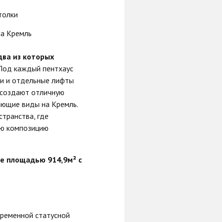
толки
на Кремль
два из которых
 Под каждый пентхаус
ки и отдельные лифты
 создают отличную
ающие виды на Кремль.
транства, где
ую композицию
e площадью 914,9м² с
ременной статусной