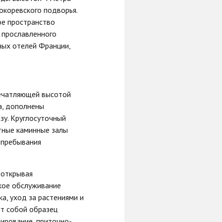
окоревского подворья.
ое пространство
 прославленного
ных отелей Фpaнции,
печатляющей высотой
а, дополнены
зу. Круглосуточный
ютные каминные залы
 пребывания
 открывая
ское обслуживание
а, уход за растениями и
т собой образец
ирование, приточно-