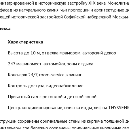
 интегрированной в историческую застройку XIX века. Монолитн
фасад из натурального камня, чьи пропорции и архитектурные 
ающей исторической застройкой Софийской набережной Москвы-
лекса
Характеристика
Высота до 10 м, отделка мрамором, авторский декор
247 машиномест, автомойка, зоны отдыха
Консьерж 24/7, room-service, клининг
Контроль доступа, видеонаблюдение
Приватный сад с ротондой и детской зоной
Центр. кондиционирование, очистка воды, лифты THYSSE
струкции сохранены оригинальные стены из кирпича толщиной д
интерьеры, где бережно сохранены оригинальные кирпичные св