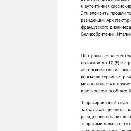
и аутентичная красноки
Эти элементы прошли тщ
резиденции. Архитекту
французского дизайнера
Beликoбpитaнии, Итaлии,
Центральным элементом
потолков до 10 (!!) ме
авторскими светильника
консьерж-сервис встреча
можно попасть в другие
в роскошном особняке X
Террасированный спуск,
захватывающие виды на 
резиденции организован
террасами даже в отсут
технологического совер