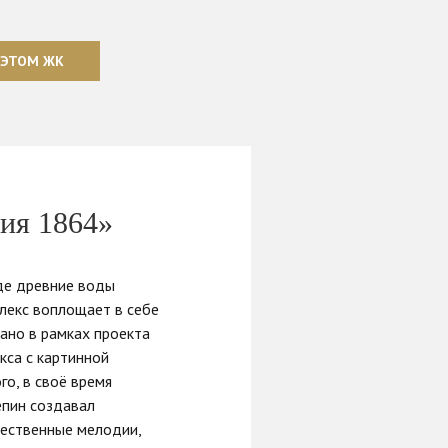
 ЭТОМ ЖК
ия 1864»
где древние воды
плекс воплощает в себе
ано в рамках проекта
кса с картинной
го, в своё время
епин создавал
жественные мелодии,