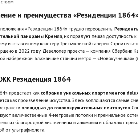
бством.
ение и преимущества «Резиденции 1864
положения «Резиденции 1864» трудно переоценить.
Резиденты
ительной панорамы Кремля
, их порадует пешая доступность к
ому выставочному кластеру Третьяковской галереи. Строительс
ршено в 2022 году. Девелопер проекта — компания Сбербанк Ка
ой набережной. Ближайшие станции метро — «Новокузнецкая» (8
 ЖК Резиденция 1864
64» предстает как
собрание уникальных апартаментов delux
ется как произведение искусства. Здесь воплощаются самые см
ространств
площадью до головокружительных пентхаусов
. С
зуют величественные 4-метровые потолки и премиальное остек
ены из благородной лиственницы и алюминия и обладают прево
ой от ультрафиолета.