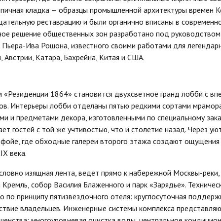
рпичная кладка — образцы промышленной архитектуры времен К
ательную реставрацию и были органично вписаны в современн
рное решение общественных зон разработано под руководством
 Пьера-Ива Рошона, известного своими работами для легендар
 Aвcтpии, Kaтapа, Бaxpeйна, Kитaя и CШA.
 «Резиденции 1864» становится двухсветное гранд лобби с в
тров. Интерьеры лобби отделаны пятью редкими сортами мрамор
ми и предметами декора, изготовленными по специальному зака
ет гостей с той же учтивостью, что и столетие назад. Через у
 фойе, где обходные галереи второго этажа создают ощущения
IX века.
 словно изящная лента, ведет прямо к набережной Москвы-реки,
Кремль, собор Василия Блаженного и парк «Зарядье». Техниче
о по принципу пятизвездочного отеля: круглосуточная поддержк
ствие владельцев. Инженерные системы комплекса представляю
шенства: многоуровневая очистка воды, центральное кондицион