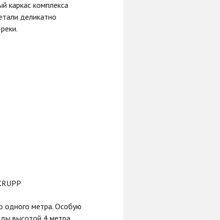
ый каркас комплекса
детали деликатно
реки.
NKRUPP
о одного метра. Особую
оды высотой 4 метра