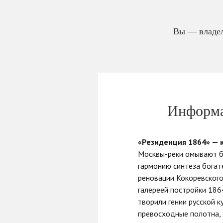
Вы — владел
Информа
«Резиденция 1864» — 
Москвы-реки омывают бе
гармонию синтеза богат
реновации Кокоревского
галереей постройки 1864
творили гении русской 
превосходные полотна, 