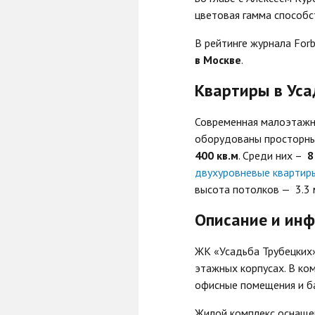
цветовая гамма способс
В рейтинге журнала For
в Москве
.
Квартиры в Уса
Современная малоэтажн
оборудованы просторны
400 кв.м
. Среди них –
8
двухуровневые квартир
высота потолков — 3.3 
Описание и инф
ЖК «Усадьба Трубецких»
этажных корпусах. В ко
офисные помещения и ба
Жилой комплекс оснаще