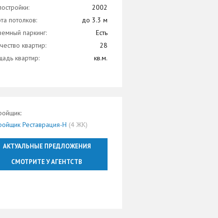
постройки:
2002
та потолков:
до 3.3 м
емный паркинг:
Есть
чество квартир:
28
адь квартир:
кв.м.
ройщик:
ройщик Реставрация-Н
(4 ЖК)
АКТУАЛЬНЫЕ ПРЕДЛОЖЕНИЯ
СМОТРИТЕ У АГЕНТСТВ