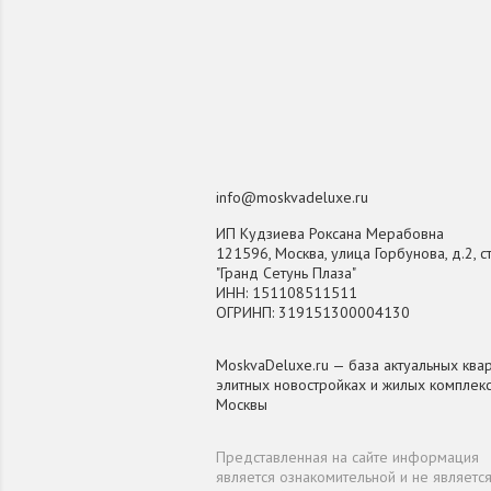
info@moskvadeluxe.ru
ИП Кудзиева Роксана Мерабовна
121596, Москва, улица Горбунова, д.2, ст
"Гранд Сетунь Плаза"
ИНН: 151108511511
ОГРИНП: 319151300004130
MoskvaDeluxe.ru — база актуальных квар
элитных новостройках и жилых комплек
Москвы
Представленная на сайте информация
является ознакомительной и не являетс