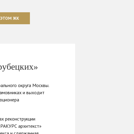
 ЭТОМ ЖК
рубецких»
ального округа Москвы.
Хамовниках и выходит
люционера
ах реконструкции
 «РАКУРС архитекст»
лекса и сдержанная