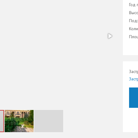
Год 
Высо
Подз
Коли
Площ
Заст
Заст