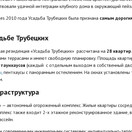
твовали удачной интеграции клубного дома в окружающий пейз
bes 2010 года Усадьба Трубецких была признана
самым дороги
дьбе Трубецких
ая резиденция «Усадьба Трубецких» рассчитана на
28 квартир
ми террасами и имеют свободную планировку. Площадь кварти
 таунхаусов
(каждый с отдельным выходом в собственный двор
ы
, пентхаусы с панорамным остеклением. На окнах установлены
м.
раструктура
 — автономный огороженный комплекс. Жилые квартиры сосредо
мплекс также входит 2-х этажное реконструированное здание,
ссейн.
н современными инженерными системами: индивидуально-тепло