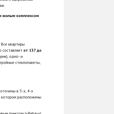
аж.
м жилым комплексом
. Все квартиры
р составляет
от 137 до
ик), одно- и
 тройные стеклопакеты,
точены в 3-х, 4-х
 в котором расположены
вым пунктом («Rehau»),