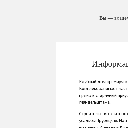
Вы — владел
Информац
Клубный дом премиум-кл
Комплекс занимает част
прямо в старинный приу
Мандельштама.
Строительство элитного
усадьбы Трубецких. Над
во главе с Алексеем Ку